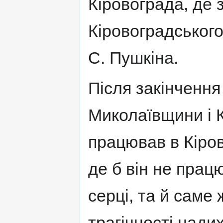
Кіровограда, де з
Кіровоградського 
С. Пушкіна.
Після закінчення
Миколаївщини і 
працював в Кіро
де б він не прац
серці, та й саме 
трагічності нади