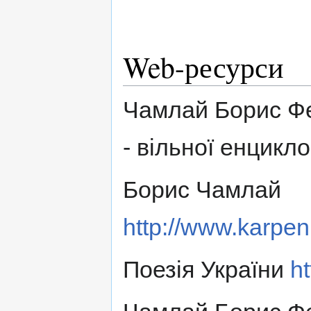
Web-ресурси
Чамлай Борис Фео
- вільної енцикло
Борис Чамлай
http://www.karpe
Поезія України
h