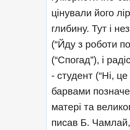
цінували його лір
глибину. Тут і н
(“Йду з роботи по
(“Спогад”), і рад
- студент (“Ні, ц
барвами позначен
матері та велико
писав Б. Чамлай,