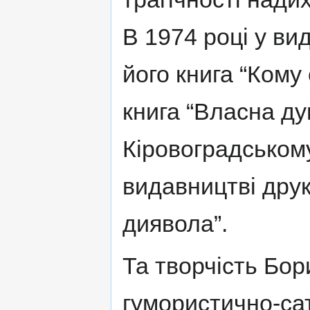
В 1974 році у ви
його книга “Кому 
книга “Власна дум
Кіровоградськом
видавництві друк
диявола”.
Та творчість Бо
гумористично-са