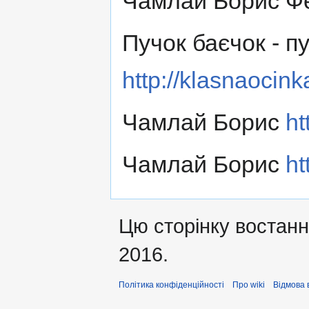
Чамлай Борис Ф
Пучок баєчок - 
http://klasnaocin
Чамлай Борис
ht
Чамлай Борис
ht
Цю сторінку востанн
2016.
Політика конфіденційності
Про wiki
Відмова 