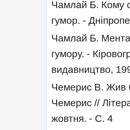
Чамлай Б. Кому с
гумор. - Дніпропе
Чамлай Б. Мента
гумору. - Кірово
видавництво, 199
Чемерис В. Жив б
Чемерис // Літера
жовтня. - С. 4