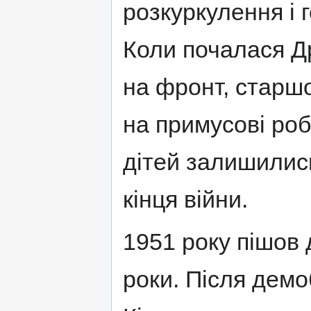
розкуркулення і 
Коли почалася Др
на фронт, старш
на примусові роб
дітей залишилис
кінця війни.
1951 року пішов 
роки. Після демоб