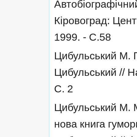
Автобіографічний 
Кіровоград: Цен
1999. - С.58
Цибульський М. 
Цибульський // На
С. 2
Цибульський М. 
нова книга гумор