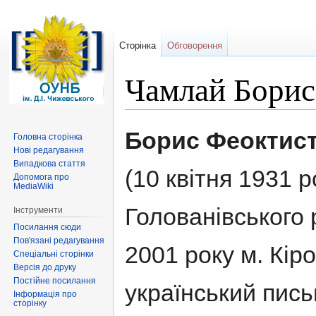
Сторінка
Обговорення
Чамлай Борис
Перейти
Перейти
Борис Феоктис
Головна сторінка
до
до
Нові редагування
навігації
пошуку
Випадкова стаття
(10 квітня 1931 р
Допомога про
MediaWiki
Голованівського 
Інструменти
Посилання сюди
Пов'язані редагування
2001 року м. Кіро
Спеціальні сторінки
Версія до друку
Постійне посилання
український пись
Інформація про
сторінку