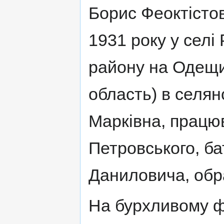
Борис Феоктісто
1931 року у селі
району на Одещи
область) в селян
Марківна, працюв
Петровського, б
Даниловича, обра
На бурхливому фо