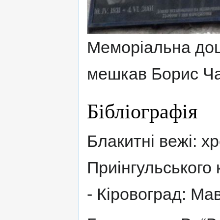
Меморіальна дошк
мешкав Борис Ч
Бібліографія
Блакитні вежі: х
Приінгульського к
- Кіровоград: Мав