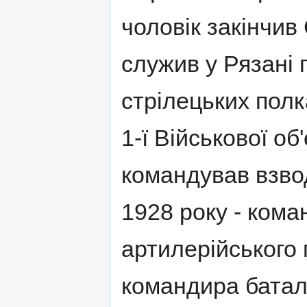
чоловік закінчив
служив у Рязані 
стрілецьких полк
1-ї Військової о
командував взвод
1928 року - кома
артилерійського 
командира баталь