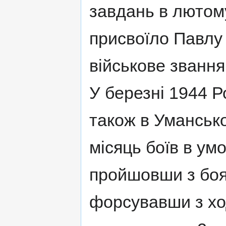
завдань в лютом
присвоїло Павлу
військове званн
У березні 1944 Р
також в Умансько
місяць боїв в ум
пройшовши з боям
форсувавши з ход