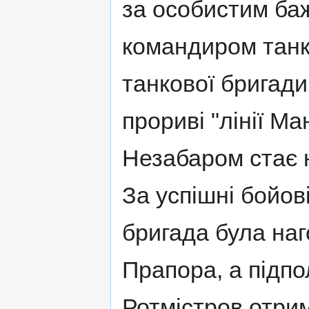
за особистим ба
командиром танко
танкової бригади 
прориві "лінії Ма
Незабаром стає 
За успішні бойові
бригада була на
Прапора, а підп
Ротмістров отрим