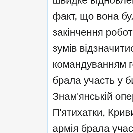
швидке відновлен
факт, що вона бу
закінчення роботи
зумів відзначитис
командуванням г
брала участь у би
Знам'янській опе
П'ятихатки, Криви
армія брала учас