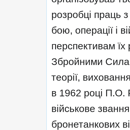
розробці праць з
бою, операції і ві
перспективам їх 
Збройними Силам
теорії, виховання
в 1962 році П.О.
військове званн
бронетанкових ві