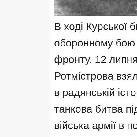
В ході Курської 
оборонному бою в
фронту. 12 липн
Ротмістрова взял
в радянській іст
танкова битва пі
війська армії в 