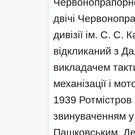
Червонопрапорног
двічі Червонопра
дивізії ім. С. С.
відкликаний з Да
викладачем такти
механізації і мот
1939 Ротмістров 
звинуваченням у 
Пашковським, Де