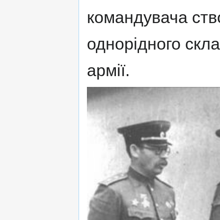
командувача ств
однорідного склад
армії.