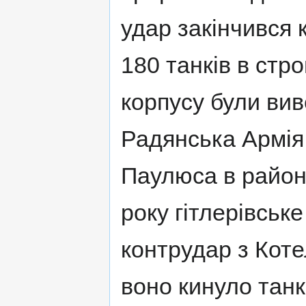
удар закінчився 
180 танків в ст
корпусу були вив
Радянська Армія 
Паулюса в районі
року гітлерівськ
контрудар з Коте
воно кинуло танко