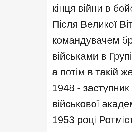
кінця війни в бой
Після Великої Ві
командувачем бр
військами в Групі
а потім в такій ж
1948 - заступни
військової акаде
1953 році Ротміс