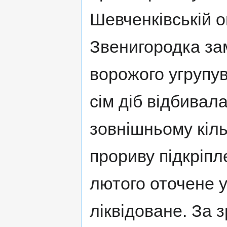
Шевченківській о
Звенигородка за
ворожого угрупува
сім діб відбивал
зовнішньому кіль
прориву підкріпл
лютого оточене у
ліквідоване. За 