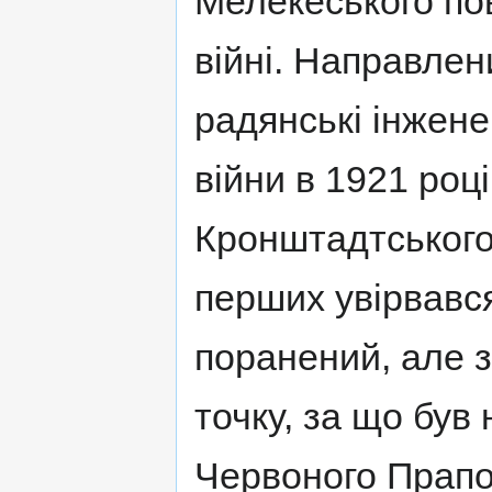
Мелекеського пов
війні. Направлен
радянські інжене
війни в 1921 роц
Кронштадтського 
перших увірвався
поранений, але 
точку, за що бу
Червоного Прапо