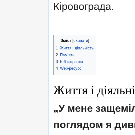
Кіровограда.
Зміст
1
Життя і діяльність
2
Пам’ять
3
Бібліографія
4
Web-ресурс
Життя і діяльн
„У мене защемі
поглядом я див