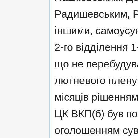
Радишевським, Р
іншими, самоусу
2-го відділення 1
що не перебудува
лютневого плену
місяців рішенням
ЦК ВКП(б) був по
оголошенням суво