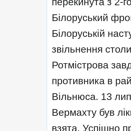
перекинута з 2-го
Білоруський фрон
Білоруській наст
звільнення столиц
Ротмістрова зав
противника в рай
Вільнюса. 13 лип
Вермахту був лік
взята. Успішно п