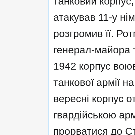
танковий корпус,
атакував 11-у нім
розгромив її. Ро
генерал-майора т
1942 корпус воюва
танкової армії н
вересні корпус о
гвардійською арм
прорватися до С