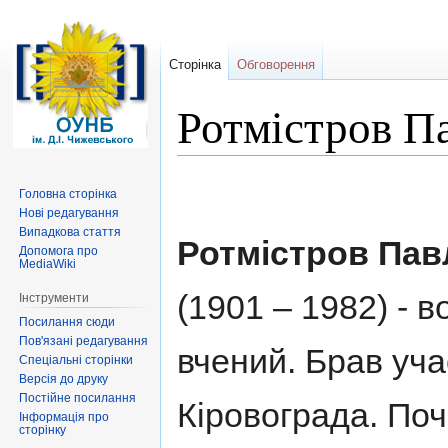
Сторінка
Обговорення
Ротмістров П
Перейти
Перейти
Головна сторінка
до
до
Нові редагування
навігації
пошуку
Випадкова стаття
Ротмістров Пав
Допомога про
MediaWiki
(1901 – 1982) - 
Інструменти
Посилання сюди
Пов'язані редагування
вчений. Брав уча
Спеціальні сторінки
Версія до друку
Постійне посилання
Кіровограда. По
Інформація про
сторінку