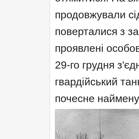
продовжували сід
поверталися з зав
проявлені особов
29-го грудня з'є
гвардійський тан
почесне наймену