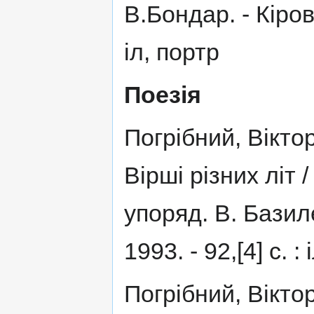
В.Бондар. - Кірово
іл, портр
Поезія
Погрібний, Вікто
Вірші різних літ 
упоряд. В. Базиле
1993. - 92,[4] с. : 
Погрібний, Вікто