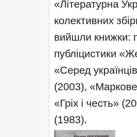
«Літературна Ук
колективних збі
вийшли книжки: п
публіцистики «Ж
«Серед українців
(2003), «Маркове
«Гріх і честь» (2
(1983).