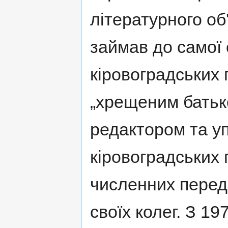
літературного о
займав до самої 
кіровоградських 
„хрещеним батько
редактором та у
кіровоградських 
численних перед
своїх колег. З 19