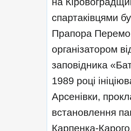
на Кіровоградщин
спартаківцями б
Прапора Перемоги
організатором в
заповідника «Ба
1989 році ініцію
Арсенівки, прок
встановлення пам
Карпенка-Карого.