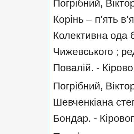
Погрібний, Вікто
Корінь – п’ять в’
Колективна ода бі
Чижевського ; ред
Повалій. - Кіровог
Погрібний, Віктор
Шевченкіана степ
Бондар. - Кіровог