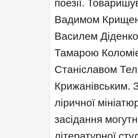
поезії. Товаришу
Вадимом Крищен
Василем Діденко
Тамарою Коломіє
Станіславом Тел
Крижанівським. 
ліричної мініат
засідання могутн
літературної сту