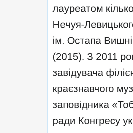
лауреатом кількох
Нечуя-Левицького
ім. Остапа Вишні
(2015). З 2011 р
завідувача філіє
краєзнавчого му
заповідника «Тоб
ради Конгресу укр