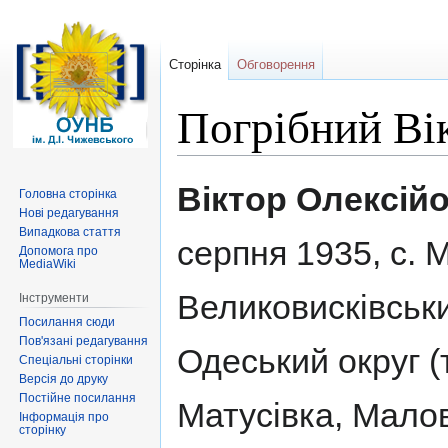
Сторінка
Обговорення
Погрібний Ві
Перейти
Перейти
Віктор Олексій
Головна сторінка
до
до
Нові редагування
навігації
пошуку
Випадкова стаття
серпня 1935, с. М
Допомога про
MediaWiki
Великовисківськ
Інструменти
Посилання сюди
Пов'язані редагування
Одеський округ (
Спеціальні сторінки
Версія до друку
Постійне посилання
Матусівка, Малов
Інформація про
сторінку