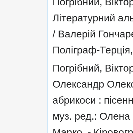
Погрібний, Віктор
Літературний ал
/ Валерій Гончаре
Поліграф-Терція, 
Погрібний, Віктор
Олександр Олексі
абрикоси : пісенн
муз. ред.: Олена 
Марко. - Кіровогр