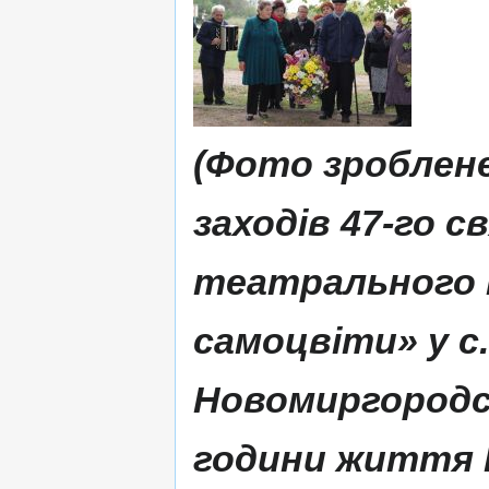
(Фото зроблене
заходів 47-го с
театрального 
самоцвіти» у с.
Новомиргородсь
години життя В