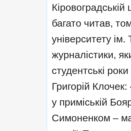
Кіровоградській 
багато читав, то
університету ім.
журналістики, як
студентські роки
Григорій Клочек:
у приміській Боя
Симоненком – ма