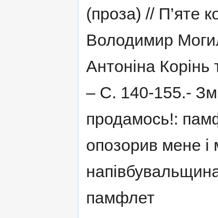
(проза) // П’яте 
Володимир Могил
Антоніна Корінь т
– С. 140-155.- З
продамось!: пам
опозорив мене і
напівбувальщина
памфлет