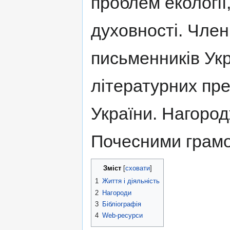
проблем екології
духовності. Член
письменників Укр
літературних пр
України. Нагоро
Почесними грам
Зміст
1
Життя і діяльність
2
Нагороди
3
Бібліографія
4
Web-ресурси