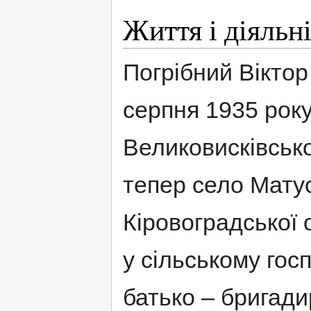
Життя і діяльн
Погрібний Вікто
серпня 1935 року
Великовисківсько
тепер село Мату
Кіровоградської 
у сільському гос
батько – бригади