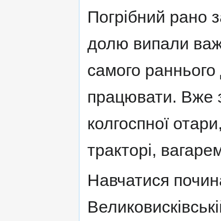
Погрібний рано з
долю випали важк
самого раннього
працювати. Вже з
колгоспної отари
тракторі, вагарем
Навчатися почина
Великовисківські