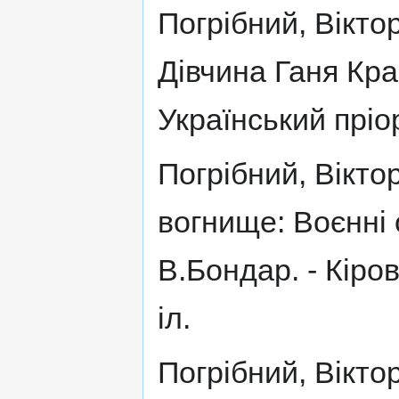
Погрібний, Віктор
Дівчина Ганя Крав
Український пріори
Погрібний, Вікто
вогнище: Воєнні о
В.Бондар. - Кірово
іл.
Погрібний, Вікто