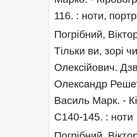
116. : ноти, портр.
Погрібний, Вікто
Тільки ви, зорі ч
Олексійович. Дзві
Олександр Решет
Василь Марк. - К
С140-145. : ноти
Погрібний, Віктор