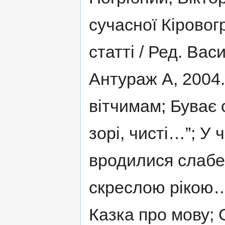
сучасної Кіровогр
статті / Ред. Вас
Антураж А, 2004.
вітчимам; Буває 
зорі, чисті…”; У 
вродилися слабе
скреслою рікою…
Казка про мову; С