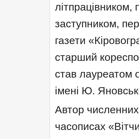
літпрацівником, 
заступником, пе
газети «Кіровогр
старший кореспон
став лауреатом о
імені Ю. Яновськ
Автор численних 
часописах «Вітчи