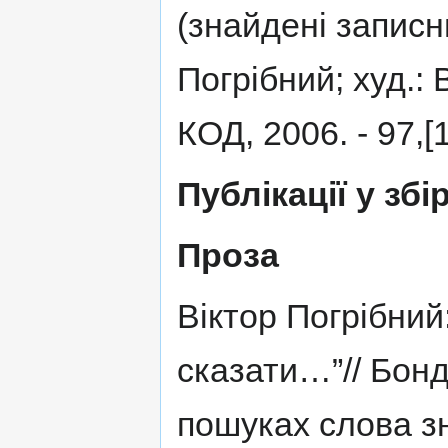
(знайдені записни
Погрібний; худ.: 
КОД, 2006. - 97,[1]
Публікації у збі
Проза
Віктор Погрібний
сказати…”// Бон
пошуках слова зн