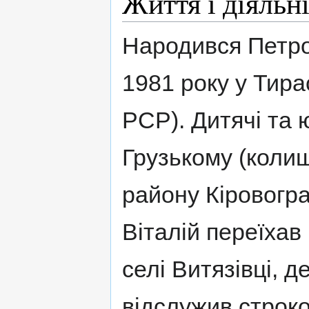
Життя і діяльн
Народився Петро
1981 року у Тир
РСР). Дитячі та 
Грузькому (коли
району Кіровогра
Віталій переїхав
селі Витязівці, д
відслужив строко