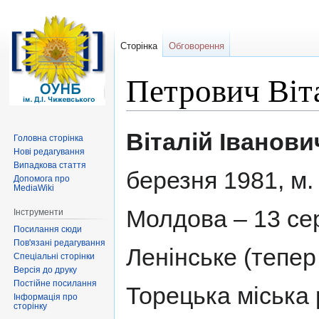
Сторінка
Обговорення
Петрович Віт
Перейти
Перейти
Віталій Іванов
Головна сторінка
до
до
Нові редагування
навігації
пошуку
Випадкова стаття
березня 1981, м.
Допомога про
MediaWiki
Молдова – 13 се
Інструменти
Посилання сюди
Пов'язані редагування
Ленінське (тепер
Спеціальні сторінки
Версія до друку
Постійне посилання
Торецька міська
Інформація про
сторінку