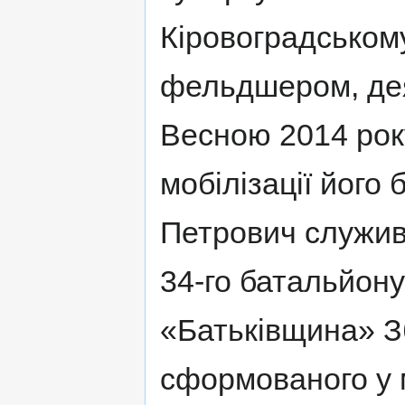
Кіровоградському
фельдшером, дея
Весною 2014 року
мобілізації його 
Петрович служи
34-го батальйон
«Батьківщина» З
сформованого у м