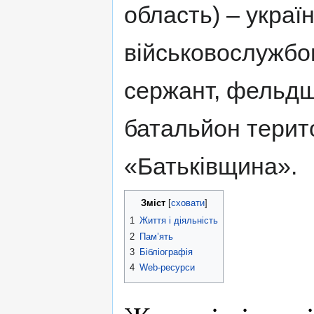
область) – украї
військовослужбо
сержант, фельдш
батальйон терит
«Батьківщина».
Зміст
1
Життя і діяльність
2
Пам’ять
3
Бібліографія
4
Web-ресурси