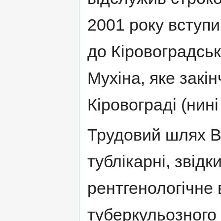
2001 року вступ
до Кіровоградськ
Мухіна, яке закі
Кіровограді (нин
Трудовий шлях Ві
тублікарні, звідк
рентгенологічне 
туберкульозного