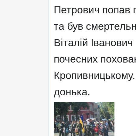
Петрович попав п
та був смертельн
Віталій Іванович
почесних похова
Кропивницькому.
донька.