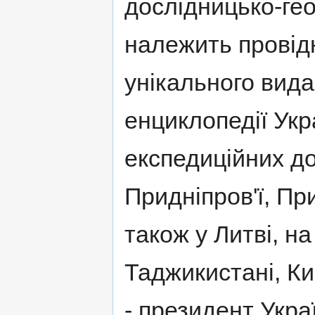
дослідницько-ге
належить провідн
унікального вида
енциклопедії Укр
експедиційних до
Придніпров'ї, При
також у Литві, на
Таджикистані, Кир
- президент Укра