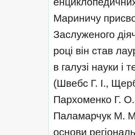
енциклопедичних 
Мариничу присво
Заслуженого діяча
році він став ла
в галузі науки і 
(Швебс Г. І., Щер
Пархоменко Г. О.,
Паламарчук М. М
основи регіонал