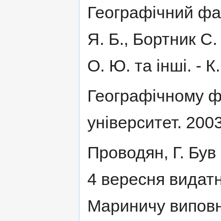
Географічний фак
Я. Б., Бортник С
О. Ю. та інші. - К
Географічному фа
університет. 200
Проводян, Г. Був 
4 вересня видат
Мариничу виповни