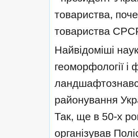
товариства, поч
товариства СРСР
Найвідоміші наук
геоморфології і ф
ландшафтознавст
районування Украї
Так, ще в 50-х 
організував Полі