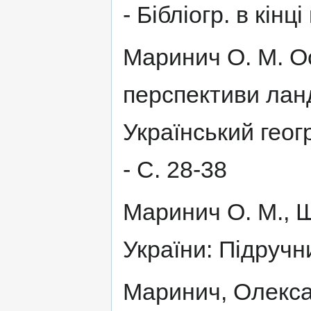
- Бібліогр. в кінці
Маринич О. М. Ос
перспективи лан
Український геог
- С. 28-38
Маринич О. М., Ш
України: Підручни
Маринич, Олекса