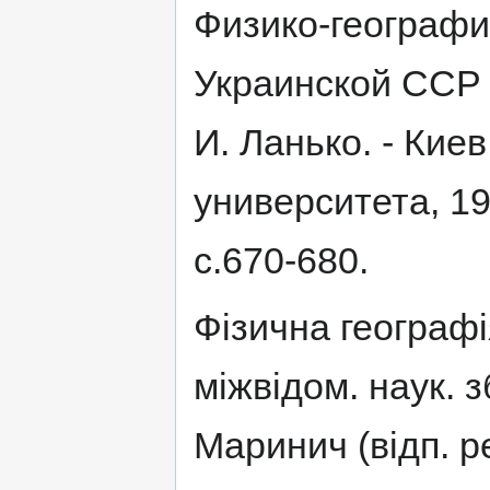
Физико-географ
Украинской ССР /
И. Ланько. - Кие
университета, 196
с.670-680.
Фізична географі
міжвідом. наук. зб
Маринич (відп. ре