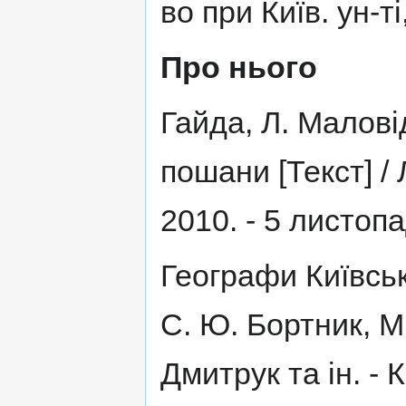
во при Київ. ун-ті
Про нього
Гайда, Л. Малові
пошани [Текст] / 
2010. - 5 листопа
Географи Київськ
С. Ю. Бортник, М
Дмитрук та ін. - К