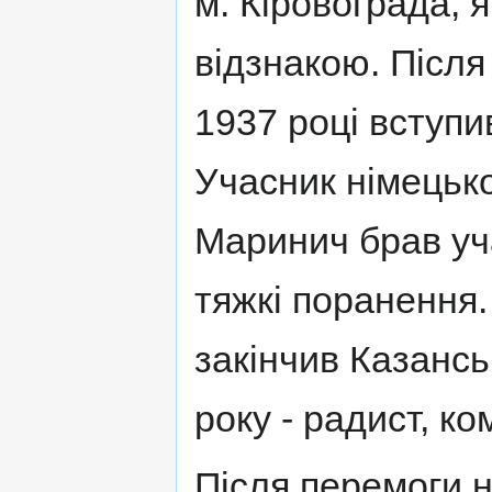
м. Кіровограда, я
відзнакою. Після
1937 році вступи
Учасник німецьк
Маринич брав уч
тяжкі поранення. 
закінчив Казансь
року - радист, к
Після перемоги 