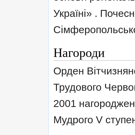
Україні» . Поче
Сімферопольськог
Нагороди
Орден Вітчизняно
Трудового Черво
2001 нагороджен
Мудрого V ступе