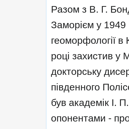
Разом з В. Г. Бо
Заморієм у 1949
геоморфології в 
році захистив у 
докторську дисе
південного Полі
був академік І. 
опонентами - про