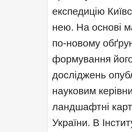
експедицію Київс
нею. На основі ма
по-новому обґру
формування його
досліджень опубл
науковим керівн
ландшафтні карти
України. В Інстит