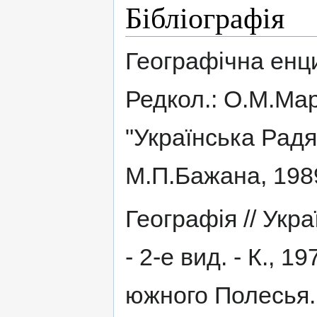
Бібліографія
Географічна енцик
Редкол.: О.М.Мари
"Українська Радя
М.П.Бажана, 198
Географія // Укр
- 2-е вид. - К., 
южного Полесья. 