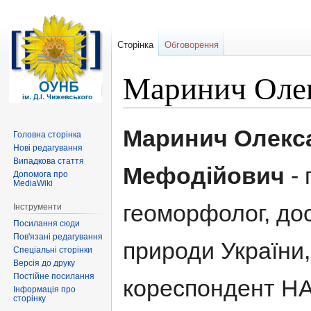
Сторінка
Обговорення
Маринич Оле
Перейти
Перейти
Маринич Олекс
Головна сторінка
до
до
Нові редагування
навігації
пошуку
Випадкова стаття
Мефодійович
- 
Допомога про
MediaWiki
геоморфолог, до
Інструменти
Посилання сюди
Пов'язані редагування
природи України,
Спеціальні сторінки
Версія до друку
Постійне посилання
кореспондент НА
Інформація про
сторінку