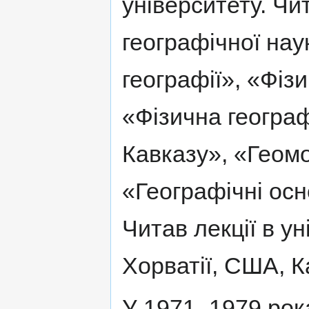
університету. Чит
географічної нау
географії», «Фіз
«Фізична географ
Кавказу», «Геом
«Географічні ос
Читав лекції в у
Хорватії, США, Ка
У 1971–1979 рока