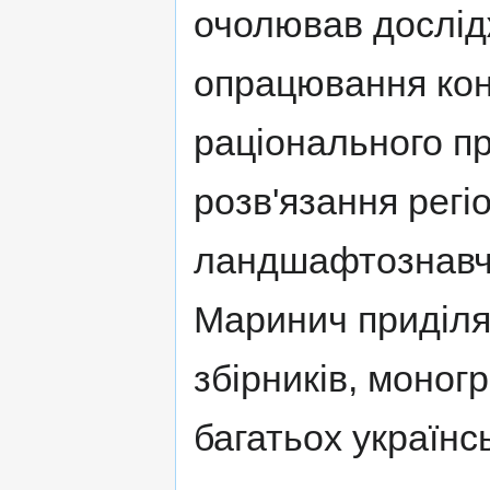
очолював дослід
опрацювання кон
раціонального п
розв'язання регі
ландшафтознавчи
Маринич приділя
збірників, моногр
багатьох українс