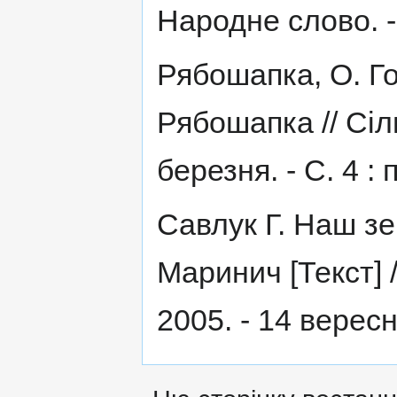
Народне слово. - 
Рябошапка, О. Гор
Рябошапка // Сіль
березня. - С. 4 : 
Савлук Г. Наш з
Маринич [Текст] /
2005. - 14 вересня