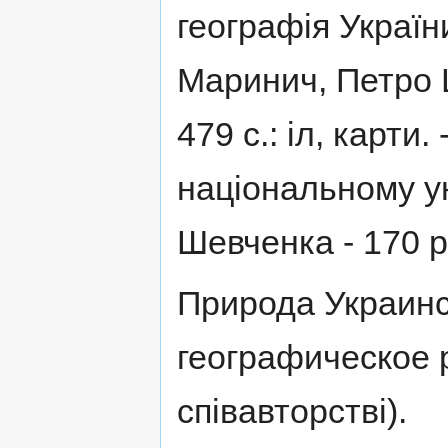
географія Україн
Маринич, Петро Ш
479 с.: іл, карти.
національному ун
Шевченка - 170 рок
Природа Украин
географическое р
співавторстві).