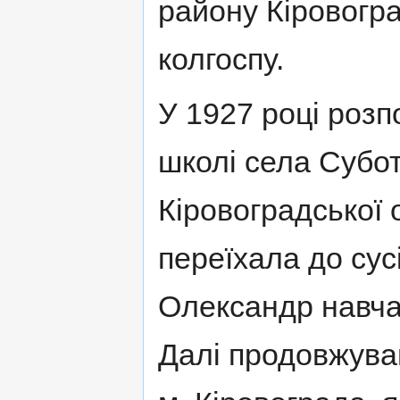
району Кіровогр
колгоспу.
У 1927 році розп
школі села Субот
Кіровоградської 
переїхала до сус
Олександр навчав
Далі продовжува