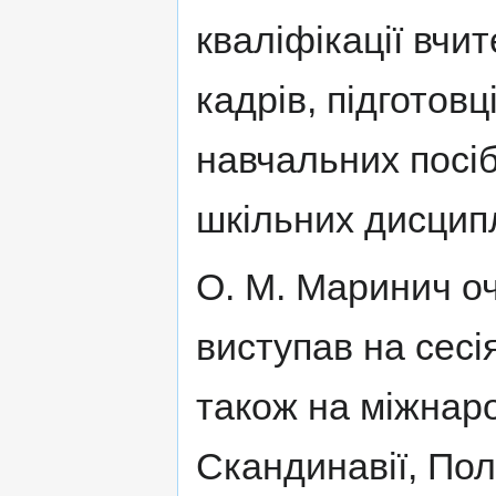
кваліфікації вчит
кадрів, підготовц
навчальних посіб
шкільних дисципл
О. М. Маринич оч
виступав на сесі
також на міжнаро
Скандинавії, Пол