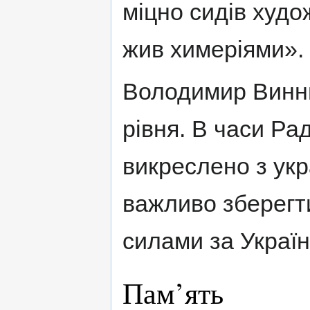
міцно сидів худо
жив химеріями».
Володимир Винни
рівня. В часи Ра
викреслено з укр
важливо зберегти
силами за Украї
Пам’ять