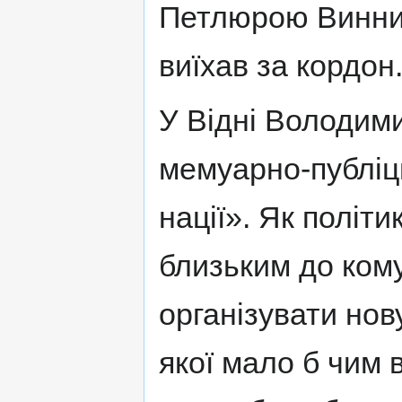
Петлюрою Виннич
виїхав за кордон
У Відні Володим
мемуарно-публіц
нації». Як політ
близьким до кому
організувати нов
якої мало б чим 