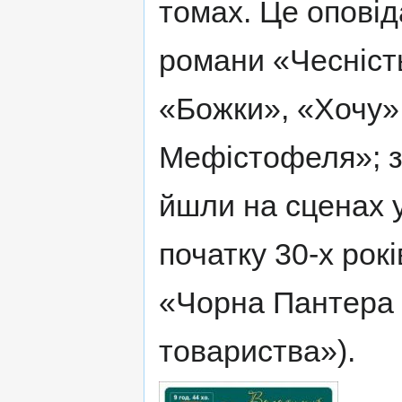
томах. Це оповід
романи «Чесність
«Божки», «Хочу»
Мефістофеля»; зо
йшли на сценах у
початку 30-х рок
«Чорна Пантера і
товариства»).