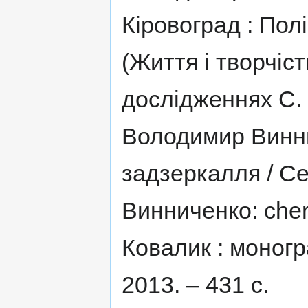
Кіровоград : Полі
(Життя і творчіс
дослідженнях С. 
Володимир Винни
задзеркалля / Се
Винниченко: cher
Ковалик : моногра
2013. – 431 с.