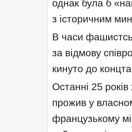
однак була б «на
з історичним мин
В часи фашистськ
за відмову співр
кинуто до концта
Останні 25 рокі
прожив у власно
французькому міс