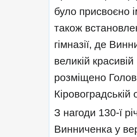
було присвоєно 
також встановле
гімназії, де Винн
великій красивій
розміщено Голов
Кіровоградській о
З нагоди 130-ї р
Винниченка у вер