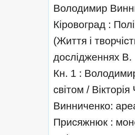
Володимир Винниче
Кіровоград : Полі
(Життя і творчіс
дослідженнях В. 
Кн. 1 : Володимир
світом / Вікторі
Винниченко: аре
Присяжнюк : моно