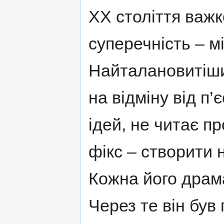
ХХ століття важк
суперечність – м
Найталановитіши
на відміну від п’
ідей, не читає п
фікс – створити 
Кожна його драма
Через те він був