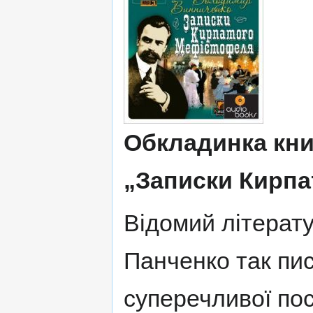
Обкладинка кни
„Записки Кирп
Відомий літерат
Панченко так пи
суперечливої пост