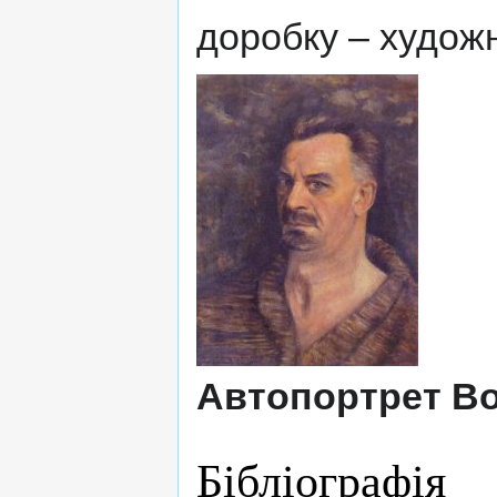
доробку – худож
Автопортрет В
Бібліографія