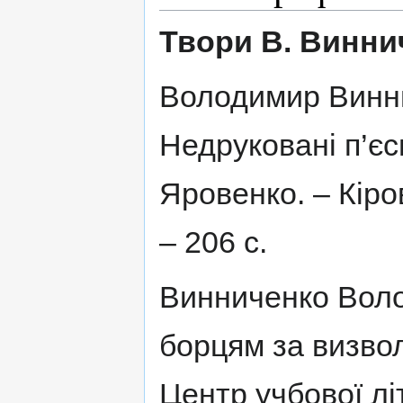
Твори В. Винни
Володимир Винни
Недруковані п’єси
Яровенко. – Кіро
– 206 с.
Винниченко Воло
борцям за визволе
Центр учбової лі