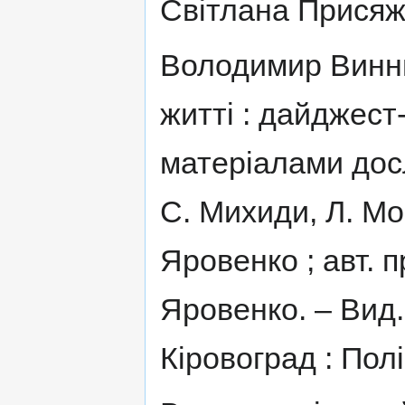
Світлана Присяжн
Володимир Виннич
житті : дайджест-
матеріалами дос
С. Михиди, Л. Мор
Яровенко ; авт. п
Яровенко. – Вид. 
Кіровоград : Полі