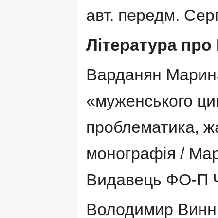
авт. передм. Серг
Література про
Варданян Марин
«муженського ци
проблематика, жа
монографія / Мар
Видавець ФО-П Че
Володимир Винниче