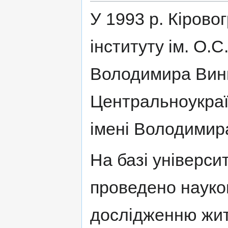
У 1993 р. Кірово
інституту ім. О.С
Володимира Винн
Центральноукраї
імені Володимир
На базі універси
проведено науков
дослідженню жит