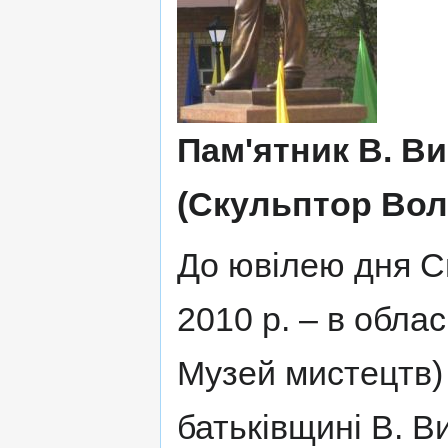
Пам'ятник В. В
(Скульптор Вол
До ювілею дня С
2010 р. – в обла
Музей мистецтв)
батьківщині В. В