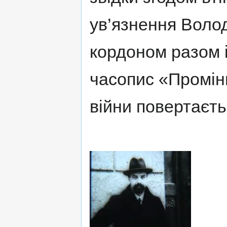
ув’язнення Воло
кордоном разом i
часопис «Промінь
війни повертаєтьс