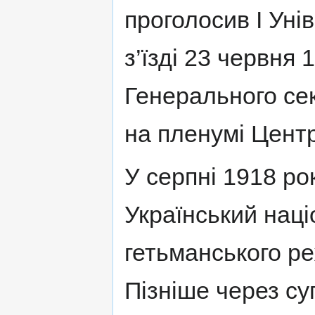
проголосив I Уні
з’їзді 23 червня
Генерального сек
на пленумі Цент
У серпні 1918 р
Український наці
гетьманського р
Пізніше через су