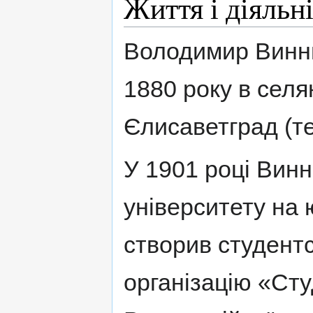
Життя і діяльн
Володимир Винни
1880 року в селян
Єлисаветград (т
У 1901 році Винн
університету на
створив студент
організацію «Ст