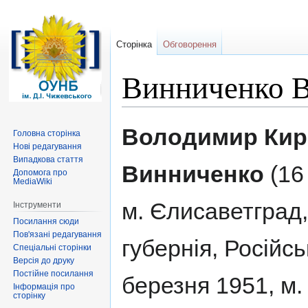
Сторінка
Обговорення
Винниченко 
Перейти
Перейти
Володимир Кир
Головна сторінка
до
до
Нові редагування
навігації
пошуку
Випадкова стаття
Винниченко
(16
Допомога про
MediaWiki
м. Єлисаветград
Інструменти
Посилання сюди
Пов'язані редагування
губернія, Російсь
Спеціальні сторінки
Версія до друку
Постійне посилання
березня 1951, м.
Інформація про
сторінку