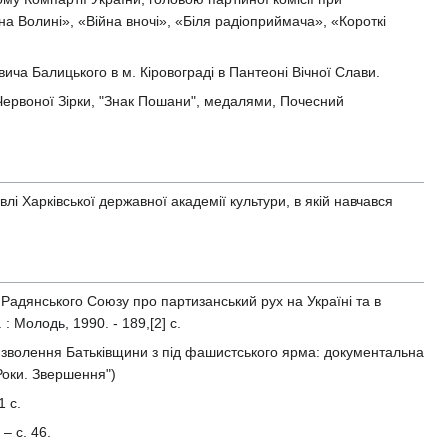
а Волині», «Війна вночі», «Біля радіоприймача», «Короткі
ича Балицького в м. Кіровограді в Пантеоні Вічної Слави.
 Червоної Зірки, "Знак Пошани", медалями, Почесний
лі Харківської державної академії культури, в якій навчався
Радянського Союзу про партизанський рух на Україні та в
 : Молодь, 1990. - 189,[2] с.
 визволення Батьківщини з під фашистського ярма: документальна
. Роки. Звершення")
1 с.
– с. 46.