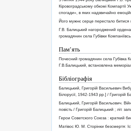
Кіровоградському обкомі Компартії У
спогади», в яких надзвичайно емоцій
Його мужнє серце перестало битися н
Г.В. Балицький нагороджений орденам
громадянин села Губівки Компаніївськ
Пам’ять
Почесний громадянин села Губівка Комп
Г.В.Балицький, встановлена меморіа
Бібліографія
Балицький, Григорій Васильевич Вибу
Білорусії, 1942-1943 рр.] / Григорій Б
Балицький, Григорій Васильович. Вій
повість / Григорій Балицький ; літ. зап
Герои Советского Союза : краткий био
Матівос Ю. М. Сторінки безсмертя: Іст