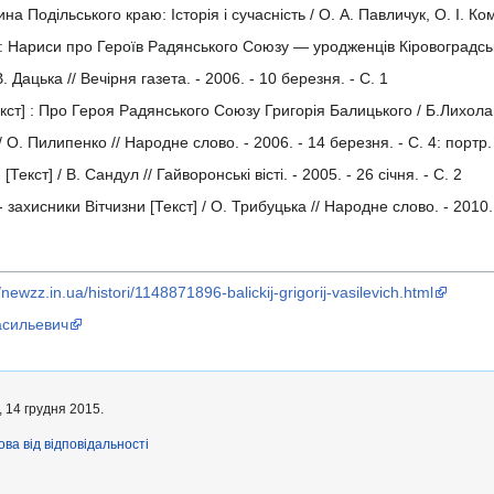
 Подільського краю: Історія і сучасність / О. А. Павличук, О. І. Комі
х: Нариси про Героїв Радянського Союзу — уродженців Кіровоградськ
. Дацька // Вечірня газета. - 2006. - 10 березня. - С. 1
кст] : Про Героя Радянського Союзу Григорія Балицького / Б.Лихолап 
 О. Пилипенко // Народне слово. - 2006. - 14 березня. - С. 4: портр.
кст] / В. Сандул // Гайворонські вісті. - 2005. - 26 січня. - С. 2
захисники Вітчизни [Текст] / О. Трибуцька // Народне слово. - 2010. -
//newzz.in.ua/histori/1148871896-balickij-grigorij-vasilevich.html
асильевич
, 14 грудня 2015.
ова від відповідальності