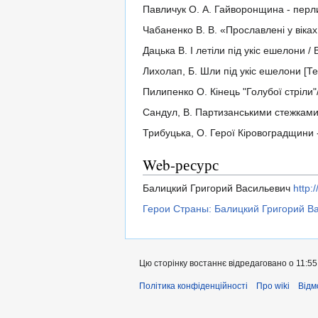
Павличук О. А. Гайворонщина - перлина
Чабаненко В. В. «Прославлені у віка
Дацька В. І летіли під укіс ешелони / В
Лихолап, Б. Шли під укіс ешелони [Те
Пилипенко О. Кінець "Голубої стріли"/
Сандул, В. Партизанськими стежками [Те
Трибуцька, О. Герої Кіровоградщини - 
Web-ресурс
Балицкий Григорий Васильевич
http:
Герои Страны: Балицкий Григорий В
Цю сторінку востаннє відредаговано о 11:55
Політика конфіденційності
Про wiki
Відм