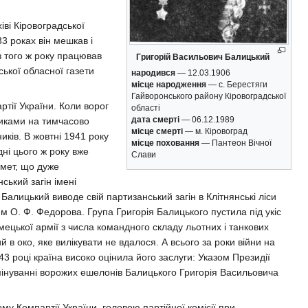
іві Кіровоградської
3 роках він мешкав і
 з того ж року працював
Григорій Васильович Балицький
ської обласної газети
народився
— 12.03.1906
місце народження
— с. Берестяги
Гайворонського району Кіровоградської
ртії України. Коли ворог
області
дата смерті
— 06.12.1989
никами на тимчасово
місце смерті
— м. Кіровоград
иків. В жовтні 1941 року
місце поховання
— Пантеон Вічної
дні цього ж року вже
Слави
емет, що дуже
ський загін імені
алицький виводе свій партизанський загін в Клітнянські ліси
ям О. Ф. Федорова. Група Григорія Балицького пустила під укіс
ецької армії з числа командного складу льотних і танкових
 в око, яке вилікувати не вдалося. А всього за роки війни на
943 році країна високо оцінила його заслуги: Указом Президії
а мінуванні ворожих ешелонів Балицького Григорія Васильовича
му Компартії України, головою партійної комісії при