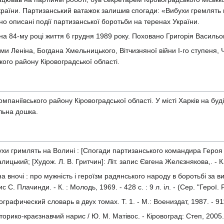
країни. Партизанський ватажок залишив спогади: «Вибухи гремлять н
но описані події партизанської боротьби на теренах України.
а 84-му році життя 6 грудня 1989 року. Поховано Григорія Васильов
и Леніна, Богдана Хмельницького, Вітчизняної війни І-го ступеня,
ого району Кіровоградської області.
аніївського району Кіровоградської області. У місті Харків на будів
льна дошка.
хи гримлять на Волині : [Спогади партизанського командира Героя 
алицький; [Худож. Л. В. Гритчин]: Літ. запис Євгена Желєзнякова,. - К.
на вночі : про мужність і героїзм радянського народу в боротьбі за
ис С. Плачинди. - К. : Молодь, 1969. - 428 с. : 9 л. іл. - (Сер. "Герої
графический словарь в двух томах. Т. 1. - М.: Воениздат, 1987. - 91
орико-краєзнавчий нарис / Ю. М. Матівос. - Кіровоград: Степ, 2005. 