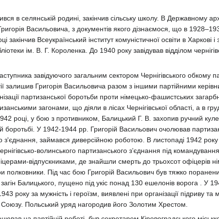
ся в селянській родині, закінчив сільську школу. В Державному арх
ригорія Васильовича, з документів якого дізнаємося, що в 1928–193
ці закінчив Всеукраїнський інститут комуністичної освіти в Харкові і
ліотеки ім. В. Г. Короленка. До 1940 року завідував відділом чернігів
аступника завідуючого загальним сектором Чернігівського обкому па
ії залишив Григорія Васильовича разом з іншими партійними керів
анізації партизанської боротьби проти німецько-фашистських загарбн
изанськими загонами, що діяли в лісах Чернігівської області, а в гру
942 році, у бою з противником, Балицький Г. В. захопив ручний кул
й боротьбі. У 1942-1944 рр. Григорій Васильович очолював партизан
о з'єднання, займався диверсійною роботою. В листопаді 1942 року Б
чернігівсько-волинського партизанського з’єднання під командуванн
іцерами-відпускниками, де знайшли смерть до трьохсот офіцерів нім
ри полковники. Під час бою Григорій Васильович був тяжко поранений
в загін Балицького, пущено під укіс понад 130 ешелонів ворога . У 1
43 року за мужність і героїзм, виявлені при організації підриву т
 Союзу. Польський уряд нагородив його Золотим Хрестом.
цював на партійній роботі, був секретарем Кіровоградського міськко