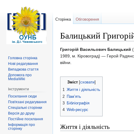
Сторінка
Обговорення
Балицький Григорі
Перейти
Перейти
Григорій Васильович Балицький
(
до
до
1989, м. Кіровоград) — Герой Радянсь
Головна сторінка
навігації
пошуку
війни.
Нові редагування
Випадкова стаття
Допомога про
MediaWiki
Зміст
Інструменти
1
Життя і діяльність
Посилання сюди
2
Пам’ять
Пов'язані редагування
3
Бібліографія
Спеціальні сторінки
4
Web-ресурс
Версія до друку
Постійне посилання
Життя і діяльність
Інформація про
сторінку