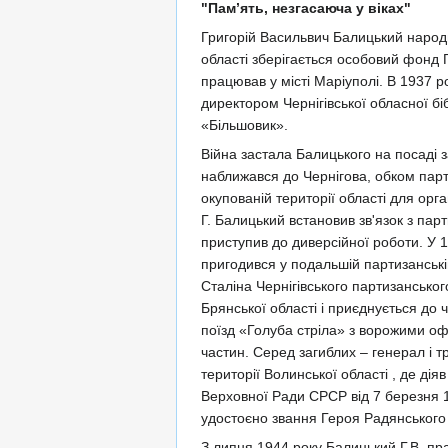
"Пам’ять, незгасаюча у віках"
Григорій Васильвич Балицький народив
області зберігається особовий фонд Г
працював у місті Маріуполі. В 1937 ро
директором Чернігівської обласної біб
«Більшовик».
Війна застала Балицького на посаді з
наближався до Чернігова, обком парт
окупованій території області для орг
Г. Балицький встановив зв'язок з парт
приступив до диверсійної роботи. У 1
пригодився у подальшій партизанські
Сталіна Чернігівського партизанськог
Брянської області і приєднується до 
поїзд «Голуба стріла» з ворожими оф
частин. Серед загиблих – генерал і т
території Волинської області , де дія
Верховної Ради СРСР від 7 березня 19
удостоєно звання Героя Радянського
З липня 1944 року Балицький Г.В. пра