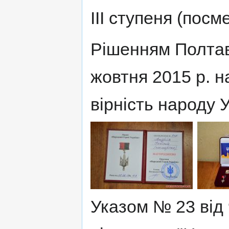
III ступеня (посм
Рішенням Полтавс
жовтня 2015 р. 
вірність народу У
Указом № 23 від