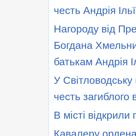
честь Андрія Іль
Нагороду від Пр
Богдана Хмельниц
батькам Андрія І
У Світловодську 
честь загиблого 
В місті відкрили
Кавалеру ордена