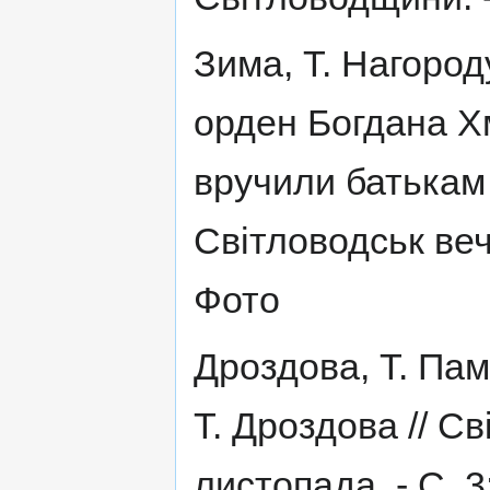
Зима, Т. Нагород
орден Богдана Х
вручили батькам А
Світловодськ вечір
Фото
Дроздова, Т. Пам
Т. Дроздова // Св
листопада. - С. 3