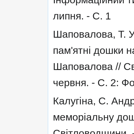
липня. - С. 1
Шаповалова, Т. 
пам'ятні дошки на
Шаповалова // Сві
червня. - С. 2: Ф
Калугіна, С. Анд
меморіальну дошку
Світловодщини. - 