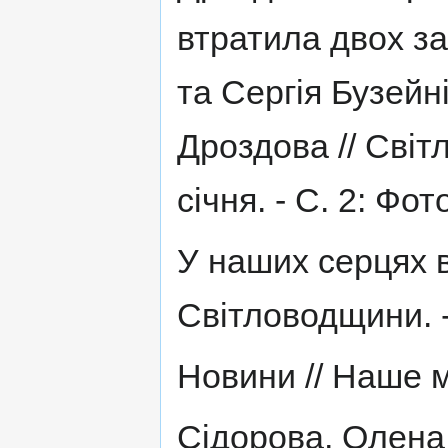
втратила двох за
та Сергія Бузейні
Дроздова // Світл
січня. - С. 2: Фот
У наших серцях в
Світловодщини. - 
Новини // Наше міс
Сідорова, Олена