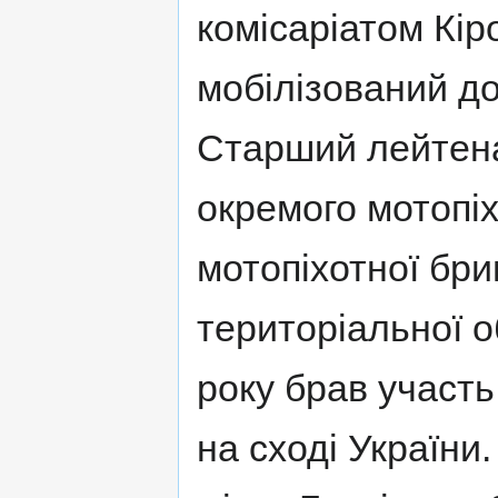
комісаріатом Кір
мобілізований д
Старший лейтена
окремого мотопіх
мотопіхотної бри
територіальної о
року брав участь
на сході України