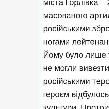
міста Горлівка – 
масованого артил
російськими збр
ногами лейтенант
Йому було лише 
не могли вивезти
російськими тер
героєм відбулось
культури. Протоі