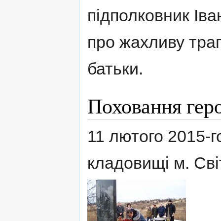
підполковник Іва
про жахливу тра
батьки.
Поховання гер
11 лютого 2015-г
кладовищі м. Сві