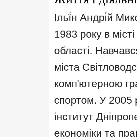
Ільї́н Андрі́й М
1983 року в міст
області. Навчавс
міста Світловодс
комп'ютерною гр
спортом. У 2005 
інститут Дніпроп
економіки та пра