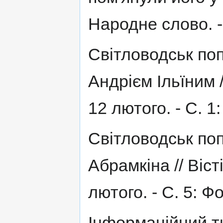
Народне слово. - 
Світловодськ по
Андрієм Ільїним /
12 лютого. - С. 1
Світловодськ поп
Абрамкіна // Віст
лютого. - С. 5: Ф
Інформаційний ти