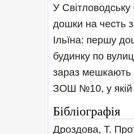
У Світловодську 
дошки на честь з
Ільїна: першу дош
будинку по вулиці
зараз мешкають й
ЗОШ №10, у якій 
Бібліографія
Дроздова, Т. Пр