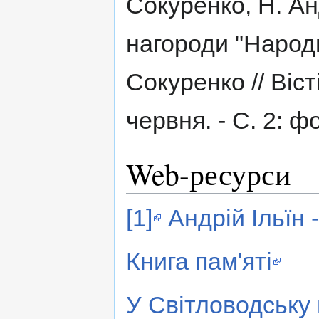
Сокуренко, Н. Ан
нагороди "Народн
Сокуренко // Віст
червня. - С. 2: ф
Web-ресурси
[1]
Андрій Ільїн
Книга пам'яті
У Світловодську