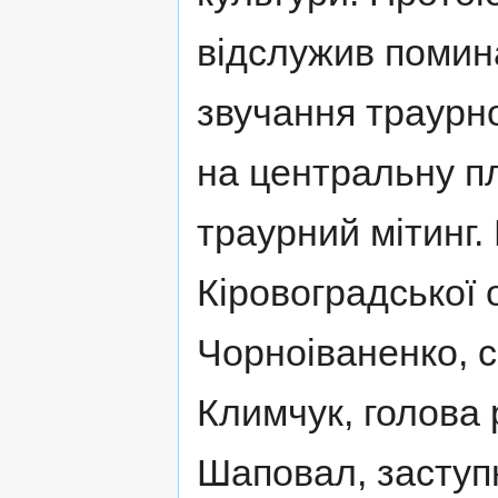
відслужив помина
звучання траурно
на центральну пл
траурний мітинг.
Кіровоградської
Чорноіваненко, с
Климчук, голова
Шаповал, заступ