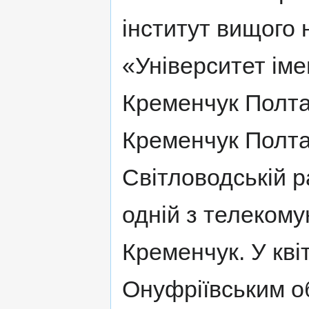
інститут вищого 
«Університет ім
Кременчук Полтав
Кременчук Полта
Світловодській ра
одній з телекому
Кременчук. У кві
Онуфріївським о