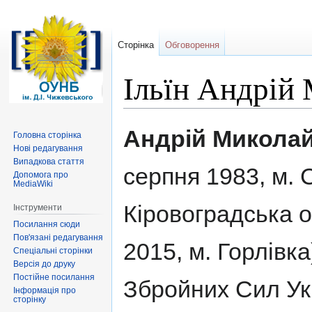
Сторінка
Обговорення
Ільїн Андрій
Перейти
Перейти
Андрій Миколай
Головна сторінка
до
до
Нові редагування
навігації
пошуку
Випадкова стаття
серпня 1983, м. 
Допомога про
MediaWiki
Кіровоградська о
Інструменти
Посилання сюди
Пов'язані редагування
2015, м. Горлівк
Спеціальні сторінки
Версія до друку
Постійне посилання
Збройних Сил Ук
Інформація про
сторінку