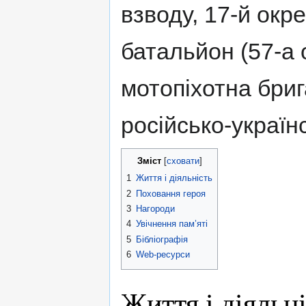
взводу, 17-й окр
батальйон (57-а
мотопіхотна бриг
російсько-українс
Зміст
1
Життя і діяльність
2
Поховання героя
3
Нагороди
4
Увічнення пам’яті
5
Бібліографія
6
Web-ресурси
Життя і діяльн