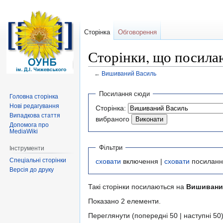
Сторінка
Обговорення
Сторінки, що посила
←
Вишиваний Василь
Перейти
Перейти
Посилання сюди
Головна сторінка
до
до
Нові редагування
Сторінка:
навігації
пошуку
Випадкова стаття
вибраного
Допомога про
MediaWiki
Фільтри
Інструменти
Спеціальні сторінки
сховати
включення |
сховати
посиланн
Версія до друку
Такі сторінки посилаються на
Вишивани
Показано 2 елементи.
Переглянути (попередні 50 | наступні 50)