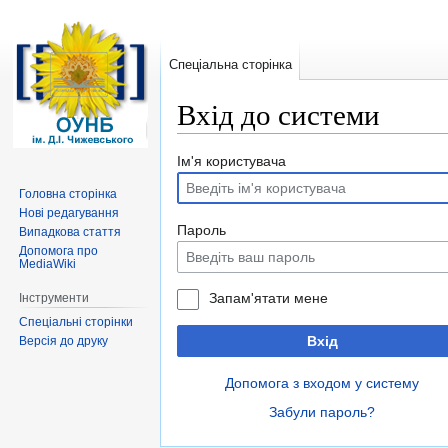
Спеціальна сторінка
Вхід до системи
Перейти
Перейти
Ім'я користувача
до
до
Головна сторінка
навігації
пошуку
Нові редагування
Пароль
Випадкова стаття
Допомога про
MediaWiki
Запам'ятати мене
Інструменти
Спеціальні сторінки
Вхід
Версія до друку
Допомога з входом у систему
Забули пароль?