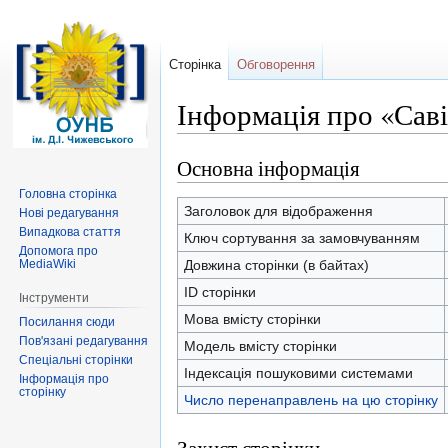
Сторінка
Обговорення
Інформація про «Сав
Основна інформація
Перейти
Перейти
до
до
Головна сторінка
навігації
пошуку
Заголовок для відображення
Нові редагування
Випадкова стаття
Ключ сортування за замовчуванням
Допомога про
MediaWiki
Довжина сторінки (в байтах)
ID сторінки
Інструменти
Мова вмісту сторінки
Посилання сюди
Пов'язані редагування
Модель вмісту сторінки
Спеціальні сторінки
Індексація пошуковими системами
Інформація про
сторінку
Число перенаправлень на цю сторінку