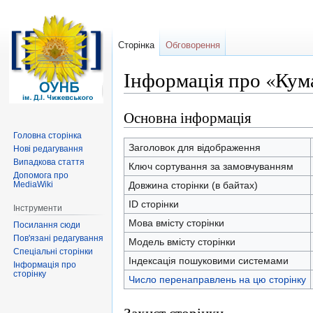
Сторінка
Обговорення
Інформація про «Кум
Основна інформація
Перейти
Перейти
до
до
Головна сторінка
навігації
пошуку
Заголовок для відображення
Нові редагування
Випадкова стаття
Ключ сортування за замовчуванням
Допомога про
MediaWiki
Довжина сторінки (в байтах)
ID сторінки
Інструменти
Мова вмісту сторінки
Посилання сюди
Пов'язані редагування
Модель вмісту сторінки
Спеціальні сторінки
Індексація пошуковими системами
Інформація про
сторінку
Число перенаправлень на цю сторінку