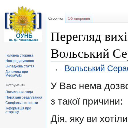
Сторінка
Обговорення
Перегляд вихі
Вольський С
Головна сторінка
Нові редагування
←
Вольський Сера
Випадкова стаття
Допомога про
MediaWiki
Перейти
Перейти
У Вас нема дозво
Інструменти
до
до
Посилання сюди
навігації
пошуку
Пов'язані редагування
з такої причини:
Спеціальні сторінки
Інформація про
сторінку
Дія, яку ви хоті