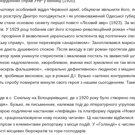
акордонних справ УНР у Вінниці (1920).
ештовує особливий відділ Червоної армії, обіцяючи звільнити його,
ою розстрілу Дмитро погоджується і як уповноважений Одеської губер
м стане основою сюжету першої повісті «Лісовий звір» (1923). За 
мів. У 1929 році побачив світ його історико-революційний роман «Ч
розріння й визволення українського інтелігента від політичних ілю
ську справу», трохи перехворів «анархізмом». Захоплювався маркс
 дають душевного спокою. Після виходу в світ роман протягом двох 
втор зумів уникнути стереотипів і змалював постать та звивистий шл
иною надломленою, хворобливою, вчинки якої зумовлені не так впл
наскрізь фальшивою», «морально дефективною» людиною з міщанськ
ля, зробивши висновок, що в романі Д.І. Бузько «затінює контррево
ь спробу помирити минуле свого героя з нашим сьогоденням. Таке 
де в с. Сокільчу на Білоцерківщині, де з 1920 року було створено 
я». Бузько, як письменник, належав тоді до літературного угрупова
ірою поділяючи настанови «лефівців» та платформу лідерів «Нової
о, «раціоналізовуючи нову психіку читачів». Ці настанови відбилис
прози з елементами репортажу з місця подій. У «Голяндії» є числен
ті місцевих бюрократів та горе-господарів.