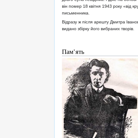
він помер 18 квітня 1943 року «від к
письменника.
Відразу ж після арешту Дмитра Іванови
видано збірку його вибраних творів.
Пам’ять