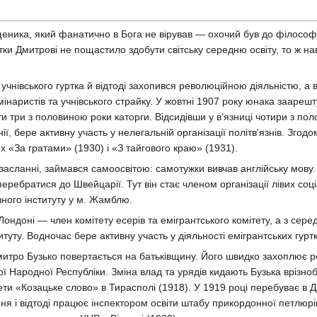
ника, який фанатично в Бога не вірував — охочий був до філософі
ки Дмитрові не пощастило здобути світську середню освіту, то ж нав
учнівського гуртка й відтоді захопився революційною діяльністю, а 
емінаристів та учнівського страйку. У жовтні 1907 року юнака заареш
и три з половиною роки каторги. Відсидівши у в’язниці чотири з по
нії, бере активну участь у нелегальній організації політв’язнів. Згод
ях «За гратами» (1930) і «З тайгового краю» (1931).
 засланні, займався самоосвітою: самотужки вивчав англійську мову
еребратися до Швейцарії. Тут він стає членом організації лівих соціа
чного інституту у м. Жамблю.
 Лондоні — член комітету есерів та емігрантського комітету, а з сере
туту. Водночас бере активну участь у діяльності емігрантських гуртк
митро Бузько повертається на батьківщину. Його швидко захоплює р
ої Народної Республіки. Зміна влад та урядів кидають Бузька врізно
ти «Козацьке слово» в Тирасполі (1918). У 1919 році перебуває в Да
ня і відтоді працює інспектором освіти штабу прикордонної петлюрів