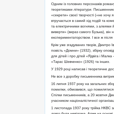
Одним із головних персонажів роману 
теоретиками літератури. Письменник
«секрети» своєї творчості («не хочу 
втручається в самий хід подій та к
та електричними вогнями, з алеями й к
виверти» (вираз самого Бузька), ві
експериментаторством. І все ж після
Крім уже згадуваних творів, Дмитро І
повість «Домни» (1932), збірку опов
для дітей і про дітей «Ядвіга і Малка
«Тарас Шевченко» (1926) та інших.
У 1929 році написав і теоретичне до
Не все з доробку письменника витрима
16 липня 1937 року на загальних збор
помилки, обмовився, що помилятися 
Спілки письменників, а 20 жовтня Дм
учасником націоналістичної організац
1 листопада 1937 року трійка НКВС з
довго була невідома. Адже на основі