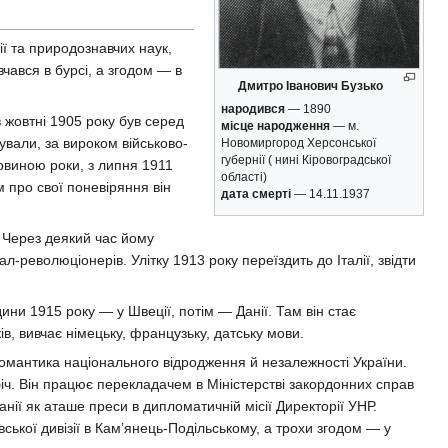
ї та природознавчих наук,
чався в бурсі, а згодом — в
Дмитро Іванович Бузько
народився
— 1890
в жовтні 1905 року був серед
місце народження
— м.
тували, за вироком військово-
Новомиргород Херсонської
губернії ( нині Кіровоградської
ловиною роки, з липня 1911
області)
ом про свої поневіряння він
дата смерті
— 14.11.1937
. Через деякий час йому
л-революціонерів. Улітку 1913 року переїздить до Італії, звідти
дини 1915 року — у Швеції, потім — Данії. Там він стає
ів, вивчає німецьку, французьку, датську мови.
омантика національного відродження й незалежності України.
біч. Він працює перекладачем в Міністерстві закордонних справ
нії як аташе преси в дипломатичній місії Директорії УНР.
ської дивізії в Кам’янець-Подільському, а трохи згодом — у