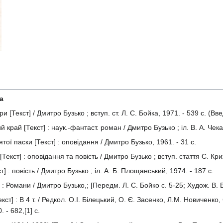
а
 [Текст] / Дмитро Бузько ; вступ. ст. Л. С. Бойка, 1971. - 539 с. (Вв
край [Текст] : наук.-фантаст. роман / Дмитро Бузько ; іл. В. А. Чека
ої паски [Текст] : оповідання / Дмитро Бузько, 1961. - 31 с.
Текст] : оповідання та повість / Дмитро Бузько ; вступ. стаття С. Кри
 : повість / Дмитро Бузько ; іл. А. Б. Площанський, 1974. - 187 с.
: Романи / Дмитро Бузько,; [Передм. Л. С. Бойко с. 5-25; Худож. В. В
кст] : В 4 т. / Редкол. О.І. Білецький, О. Є. Засенко, Л.М. Новиченко
 - 682,[1] с.