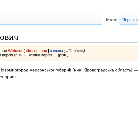
Читати
Перегля
нович
орена
Wikiuser
(
обговорення
|
внесок
)
(
→‎Пам’ять
)
 версія (різн.) | Новіша версія → (різн.)
Новомиргород Херсонської губернії (нині Кіровоградська область) 
ценарист.