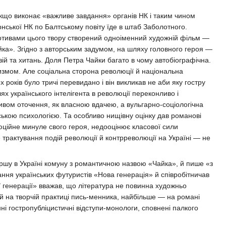
 якщо виконає «важливе завдання» органів НК і таким чином
нської НК по Балтському повіту їде в штаб Заболотного.
мотивами цього твору створений одноіменний художній фільм —
айка». Згідно з авторським задумом, на шляху головного героя —
зій та хитань. Доля Петра Чайки багато в чому автобіографічна.
измом. Але соціальна сторона революції й національна
років було тричі перевидано і він викликав не аби яку гостру
ях українського інтелігента в революції переконливо і
ивом оточення, як власною вдачею, а вульгарно-соціологічна
ою психологією. Та особливо нищівну оцінку дав романові
люційне минуле свого героя, недооцінює класової сили
трактування подій революції й контрреволюції на Україні — не
першу в Україні комуну з романтичною назвою «Чайка», й пише «з
ння українських футуристів «Нова генерація» й співробітничав
 генерації» вважав, що література не повинна художньо
я й на творчій практиці пись-менника, найбільше — на романі
ні гостропубліцистичні відступи-монологи, сповнені палкого