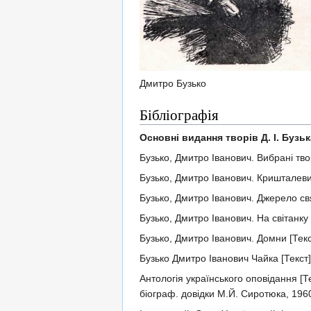
Дмитро Бузько
Бібліографія
Основні видання творів Д. І. Бузьк
Бузько, Дмитро Іванович. Вибрані твори
Бузько, Дмитро Іванович. Кришталевий 
Бузько, Дмитро Іванович. Джерело свят
Бузько, Дмитро Іванович. На світанку [
Бузько, Дмитро Іванович. Домни [Текст]
Бузько Дмитро Іванович Чайка [Текст] 
Антологія українського оповідання [Те
біограф. довідки М.Й. Сиротюка, 1960.