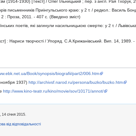
м (1914-1930) [Текст] / Олег Ільницький ; пер. з англ. Рая Тхорук, 20
орів письменників Приінгульського краю: у 2 т. / редкол.: Василь Бонда
 2 : Проза, 2011. - 407 с. (Введено зміст)
аїнських поетів, які загинули насильницькою смертю: у 2 т. / Львівська
] : Нариси творчості / Упоряд. С.А.Крижанівський. Вип. 14, 1989. - 4
www.ebk.net.ua/Book/synopsis/biografii/part2/006.htm
 ноября 1937)
http://archivsf.narod.ru/persona/buzko/buzko.htm
ме
http://www.kino-teatr.ru/kino/movie/sov/10171/annot/
 14 січня 2015.
ова від відповідальності