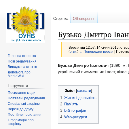
Сторінка
Обговорення
Бузько Дмитро Іва
Версія від 12:57, 14 січня 2015, ств
(
різн.
)
← Попередня версія
| Поточна
Головна сторінка
Нові редагування
Перейти
Перейти
Бузько Дмитро Іванович
(1890, м. 
Випадкова стаття
до
до
український письменник і поет, кінос
Допомога про
MediaWiki
навігації
пошуку
Інструменти
Зміст
Посилання сюди
1
Життя і діяльність
Пов'язані редагування
Спеціальні сторінки
2
Пам’ять
Версія до друку
3
Бібліографія
Постійне посилання
4
Web-ресурси
Інформація про
сторінку