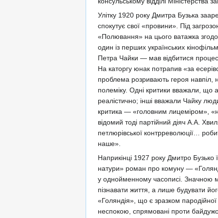
консульському відділі Міністерства з
Улітку 1920 року Дмитра Бузька заар
спокутує свої «провини». Під загроз
«Полювання» на цього ватажка згодо
один із перших українських кінофіль
Петра Чайки — мав відбитися процес п
На каторгу юнак потрапив «за есерів
проблема розривають героя навпіл, не
полеміку. Одні критики вважали, що а
реалістично; інші вважали Чайку люд
критика — «головним лицеміром», «
відомий тоді партійний діяч А.А. Хви
петлюрівської контрреволюції… робит
наше».
Наприкінці 1927 року Дмитро Бузько ї
натури» роман про комуну — «Голянді
у однойменному часописі. Значною м
пізнавати життя, а лише будувати йог
«Голяндія», що є зразком пародійної 
неспокою, спрямовані проти байдужос