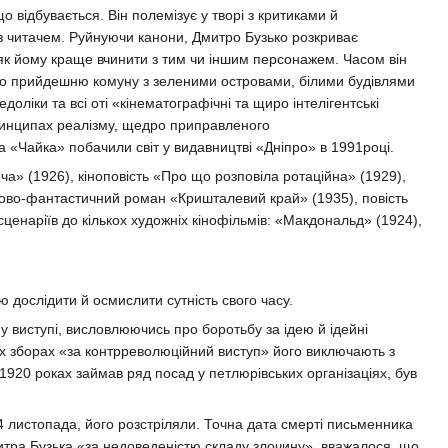
 відбувається. Він полемізує у творі з критиками й
з читачем. Руйнуючи канони, Дмитро Бузько розкриває
, як йому краще вчинити з тим чи іншим персонажем. Часом він
про прийдешню комуну з зеленими островами, білими будівлями
доліки та всі оті «кінематографічні та щиро інтелігентські
принципах реалізму, щедро приправленого
 «Чайка» побачили світ у видавництві «Дніпро» в 1991році.
ча» (1926), кіноповість «Про що розповіла ротаційна» (1929),
уково-фантастичний роман «Кришталевий край» (1935), повість
 сценаріїв до кількох художніх кінофільмів: «Макдональд» (1924),
ю дослідити й осмислити сутність свого часу.
у виступі, висловлюючись про боротьбу за ідею й ідейні
х зборах «за контрреволюційний виступ» його виключають з
920 роках займав ряд посад у петлюрівських організаціях, був
4 листопада, його розстріляли. Точна дата смерті письменника
митра Бузька «за недоведеністю складу злочину», вважалося, що