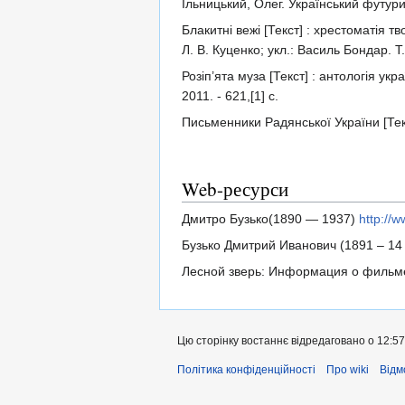
Ільницький, Олег. Український футуриз
Блакитні вежі [Текст] : хрестоматія тв
Л. В. Куценко; укл.: Василь Бондар. Т.
Розіп’ята муза [Текст] : антологія укр
2011. - 621,[1] с.
Письменники Радянської України [Текст
Web-ресурси
Дмитро Бузько(1890 — 1937)
http://
Бузько Дмитрий Иванович (1891 – 14
Лесной зверь: Информация о филь
Цю сторінку востаннє відредаговано о 12:57,
Політика конфіденційності
Про wiki
Відм