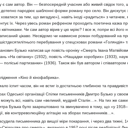
є сам автор. Він — безпосередній учасник або живий свідок того, що
 дотепно пародіює шаблонні форми роману про село. Він дискутує 
я ховатися за тим, що вигадую»), навіть іноді «радиться» з читачем
оментує їх. Через увесь роман рефреном проходить поетична казка 
вітниками. Чи сам автор вірив у цю мрію? І все ж, попри всі його не
н написаний цікаво. Несвідомо чи навмисне роман побудований на 
 шістдесятилітнього перебування у спецсховах романи «Голяндія» та
ванович Бузько написав ще повість-хроніку «Смерть Івана Матвійови
ідань «На світанку» (1932), повість «Нащадки хоробрих» (1933), на
 — поліські партизанки» (1936). Також він був автором і співавтором
слідження «Кіно й кінофабрика».
ло іспит часом, він не встиг із достатньою глибиною та правдивіст
ах Одеської організації Спілки письменників Дмитро Бузько у своєм
можуть всі, навіть сам «великий, мудрий Сталін…». На тих же сами
итра Бузька було заарештовано та звинувачено в тому, що «у 1918–1
ії, вів контрреволюційну агітацію на зборах письменників…».
асудила письменника до вищої міри покарання, і через два тижні, 1
 «Свідоцтва про смерть», виданого в 1957 році після реабілітації Д