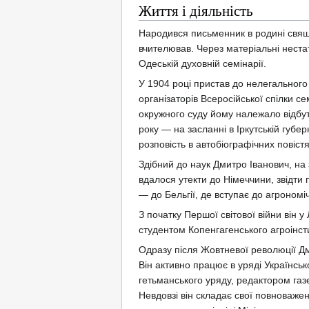
Життя і діяльність
Народився письменник в родині свяще
вчителював. Через матеріальні нестат
Одеській духовній семінарії.
У 1904 році пристав до нелегального 
організаторів Всеросійської спілки с
окружного суду йому належало відбут
року — на засланні в Іркутській губер
розповість в автобіографічних повіст
Здібний до наук Дмитро Іванович, на
вдалося утекти до Німеччини, звідти п
— до Бельгії, де вступає до агрономі
З початку Першої світової війни він у
студентом Копенгагенського агроінсти
Одразу після Жовтневої революції Д
Він активно працює в уряді Українськ
гетьманського уряду, редактором газе
Невдовзі він складає свої повноважен