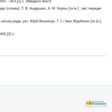
03. - 453,[1] с. (Введено зміст)
р (голова), Т. В. Андрушко, А. М. Корінь [та ін.] ; авт. передм.
 міська рада; укл. Юрій Винничук. Т. 1 / Іван Журбенко [та ін.],
05,[2] с.